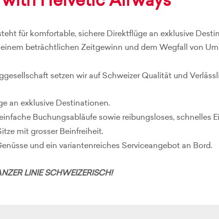
 with Helvetic Airways
steht für komfortable, sichere Direktflüge an exklusive Des
 einem beträchtlichen Zeitgewinn und dem Wegfall von Ums
ggesellschaft setzen wir auf Schweizer Qualität und Verlässli
e an exklusive Destinationen.
einfache Buchungsabläufe sowie reibungsloses, schnelles
tze mit grosser Beinfreiheit.
Genüsse und ein variantenreiches Serviceangebot an Bord.
NZER LINIE SCHWEIZERISCH!