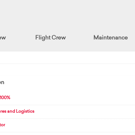
ew
Flight Crew
Maintenance
en
-100%
res and Logistics
tor