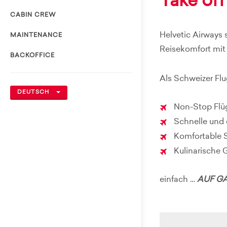
Take off
CABIN CREW
Helvetic Airways 
MAINTENANCE
Reisekomfort mit
BACKOFFICE
Als Schweizer Flu
DEUTSCH
Non-Stop Flüg
Schnelle und 
Komfortable Si
Kulinarische 
einfach …
AUF GA