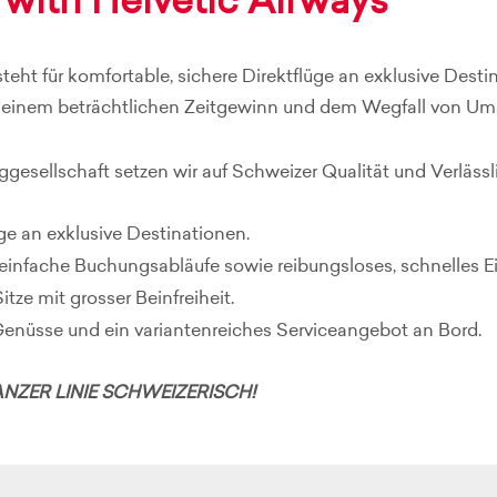
 with Helvetic Airways
steht für komfortable, sichere Direktflüge an exklusive Des
 einem beträchtlichen Zeitgewinn und dem Wegfall von Ums
ggesellschaft setzen wir auf Schweizer Qualität und Verlässli
e an exklusive Destinationen.
einfache Buchungsabläufe sowie reibungsloses, schnelles
tze mit grosser Beinfreiheit.
Genüsse und ein variantenreiches Serviceangebot an Bord.
NZER LINIE SCHWEIZERISCH!