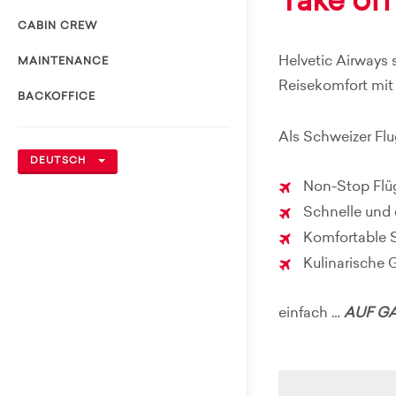
Take off
CABIN CREW
Helvetic Airways 
MAINTENANCE
Reisekomfort mit
BACKOFFICE
Als Schweizer Flu
DEUTSCH
Non-Stop Flüg
Schnelle und 
Komfortable Si
Kulinarische 
einfach …
AUF GA