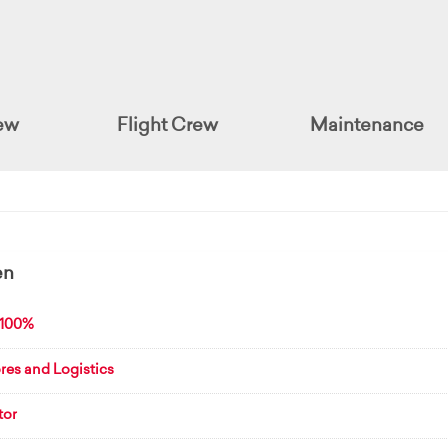
ew
Flight Crew
Maintenance
en
-100%
res and Logistics
tor