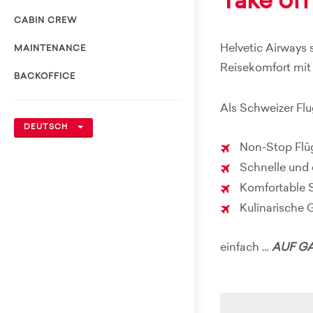
Take off
CABIN CREW
Helvetic Airways 
MAINTENANCE
Reisekomfort mit
BACKOFFICE
Als Schweizer Flu
DEUTSCH
Non-Stop Flüg
Schnelle und 
Komfortable Si
Kulinarische 
einfach …
AUF GA