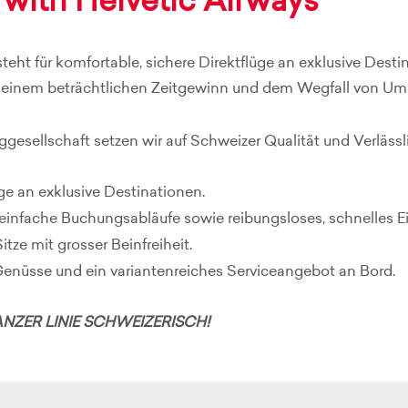
 with Helvetic Airways
steht für komfortable, sichere Direktflüge an exklusive Des
 einem beträchtlichen Zeitgewinn und dem Wegfall von Ums
ggesellschaft setzen wir auf Schweizer Qualität und Verlässli
e an exklusive Destinationen.
einfache Buchungsabläufe sowie reibungsloses, schnelles
tze mit grosser Beinfreiheit.
Genüsse und ein variantenreiches Serviceangebot an Bord.
NZER LINIE SCHWEIZERISCH!