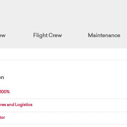
ew
Flight Crew
Maintenance
en
-100%
res and Logistics
tor