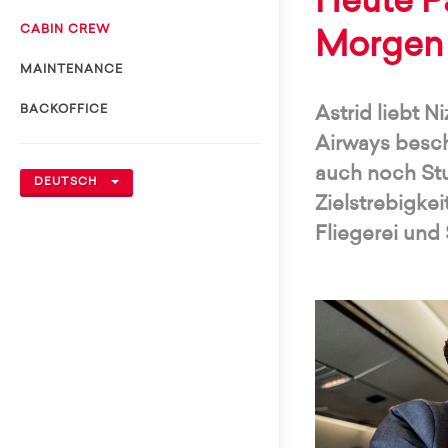
Heute Pa
CABIN CREW
Morgen 
MAINTENANCE
BACKOFFICE
Astrid liebt N
Airways beschä
auch noch Stu
DEUTSCH
Zielstrebigkei
Fliegerei und 