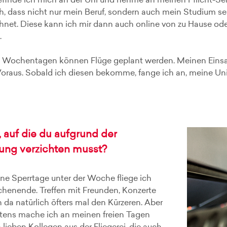
efinde ich mich an der Uni und nehme an meinen Pflicht-Semi
ich, dass nicht nur mein Beruf, sondern auch mein Studium seh
hnet. Diese kann ich mir dann auch online von zu Hause od
.
en Wochentagen können Flüge geplant werden. Meinen Ein
oraus. Sobald ich diesen bekomme, fange ich an, meine Uni
, auf die du aufgrund der
ung verzichten musst?
ine Sperrtage unter der Woche fliege ich
enende. Treffen mit Freunden, Konzerte
n da natürlich öfters mal den Kürzeren. Aber
stens mache ich an meinen freien Tagen