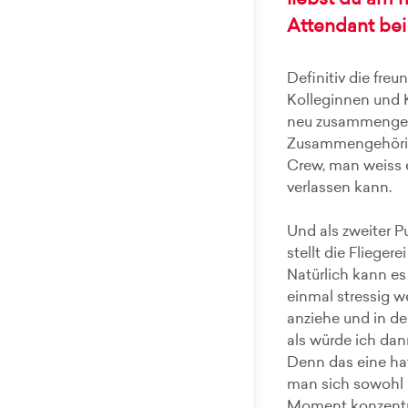
liebst du am 
Attendant bei
Definitiv die fre
Kolleginnen und 
neu zusammengese
Zusammengehörigk
Crew, man weiss 
verlassen kann.
Und als zweiter P
stellt die Flieger
Natürlich kann es
einmal stressig w
anziehe und in den
als würde ich dan
Denn das eine ha
man sich sowohl i
Moment konzentr