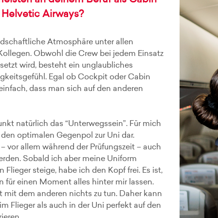
meisten an deinem Beruf als Cabin
 Helvetic Airways?
undschaftliche Atmosphäre unter allen
Kollegen. Obwohl die Crew bei jedem Einsatz
tzt wird, besteht ein unglaubliches
eitsgefühl. Egal ob Cockpit oder Cabin
einfach, dass man sich auf den anderen
unkt natürlich das “Unterwegssein”. Für mich
ei den optimalen Gegenpol zur Uni dar.
 – vor allem während der Prüfungszeit – auch
erden. Sobald ich aber meine Uniform
 Flieger steige, habe ich den Kopf frei. Es ist,
n für einen Moment alles hinter mir lassen.
t mit dem anderen nichts zu tun. Daher kann
m Flieger als auch in der Uni perfekt auf den
ieren.