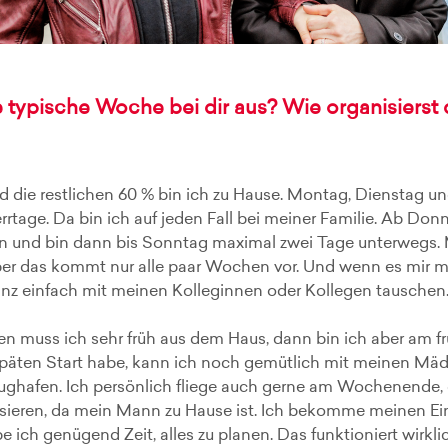
e typische Woche bei dir aus? Wie organisierst
nd die restlichen 60 % bin ich zu Hause. Montag, Dienstag 
tage. Da bin ich auf jeden Fall bei meiner Familie. Ab Donn
n und bin dann bis Sonntag maximal zwei Tage unterwegs
er das kommt nur alle paar Wochen vor. Und wenn es mir mal
anz einfach mit meinen Kolleginnen oder Kollegen tauschen
 muss ich sehr früh aus dem Haus, dann bin ich aber am f
päten Start habe, kann ich noch gemütlich mit meinen Mäde
ughafen. Ich persönlich fliege auch gerne am Wochenende, d
isieren, da mein Mann zu Hause ist. Ich bekomme meinen E
 ich genügend Zeit, alles zu planen. Das funktioniert wirklic