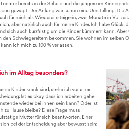
Tochter bereits in der Schule und die jüngere im Kindergarte
sleben gewagt. Der Anfang war schon eine Umstellung. Die 
ch für mich als Wiedereinsteigerin, zwei Monate in Vollzeit.
mich, aber natürlich auch für meine Kinder. Ich habe Glück, 
und sich auch kurzfristig um die Kinder kümmern kann. Aber v
n den Schwiegereltern bekommen. Sie wohnen im selben Ort.
e kann ich mich zu 100 % verlassen.
ich im Alltag besonders?
ine Kinder krank sind, stehe ich vor einer
heidung: Ist es okay, dass ich arbeiten gehe
nstende wieder bei ihnen sein kann? Oder ist
ch zu Hause bleibe? Diese Frage muss
ufstätige Mutter für sich beantworten. Einer
ich bei der Entscheidung aber bewusst sein: