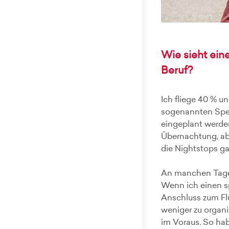
Wie sieht ein
Beruf?
Ich fliege 40 % u
sogenannten Sperr
eingeplant werde
Übernachtung, ab
die Nightstops g
An manchen Tagen
Wenn ich einen s
Anschluss zum Fl
weniger zu organ
im Voraus. So habe