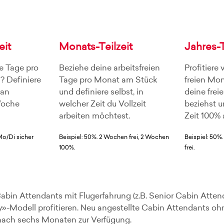
eit
Monats-Teilzeit
Jahres-T
e Tage pro
Beziehe deine arbeitsfreien
Profitiere
? Definiere
Tage pro Monat am Stück
freien Mo
 an
und definiere selbst, in
deine frei
Woche
welcher Zeit du Vollzeit
beziehst u
arbeiten möchtest.
Zeit 100% 
Mo/Di sicher
Beispiel: 50%. 2 Wochen frei, 2 Wochen
Beispiel: 50%
100%.
frei.
abin Attendants mit Flugerfahrung (z.B. Senior Cabin Atten
»-Modell profitieren. Neu angestellte Cabin Attendants ohn
nach sechs Monaten zur Verfügung.