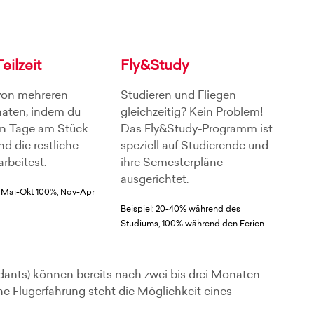
eilzeit
Fly&Study
 von mehreren
Studieren und Fliegen
naten, indem du
gleichzeitig? Kein Problem!
en Tage am Stück
Das Fly&Study-Programm ist
nd die restliche
speziell auf Studierende und
arbeitest.
ihre Semesterpläne
ausgerichtet.
. Mai-Okt 100%, Nov-Apr
Beispiel: 20-40% während des
Studiums, 100% während den Ferien.
dants) können bereits nach zwei bis drei Monaten
e Flugerfahrung steht die Möglichkeit eines