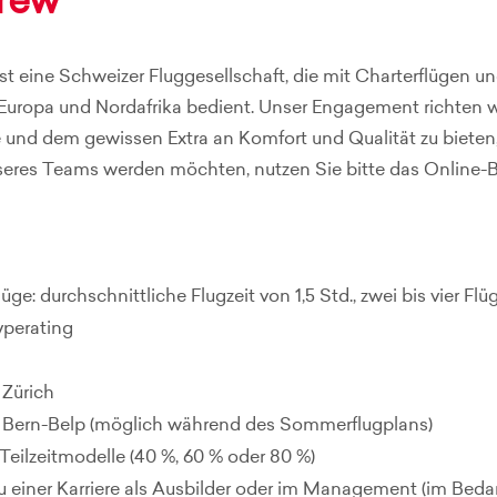
Crew
ist eine Schweizer Fluggesellschaft, die mit Charterflüge
Europa und Nordafrika bedient. Unser Engagement richten wi
 und dem gewissen Extra an Komfort und Qualität zu bieten
seres Teams werden möchten, nutzen Sie bitte das Online-
üge: durchschnittliche Flugzeit von 1,5 Std., zwei bis vier Fl
yperating
 Zürich
 Bern-Belp (möglich während des Sommerflugplans)
Teilzeitmodelle (40 %, 60 % oder 80 %)
u einer Karriere als Ausbilder oder im Management (im Bedar