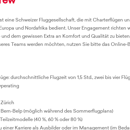
Crew
ist eine Schweizer Fluggesellschaft, die mit Charterflüge
Europa und Nordafrika bedient. Unser Engagement richten wi
 und dem gewissen Extra an Komfort und Qualität zu bieten
seres Teams werden möchten, nutzen Sie bitte das Online-
üge: durchschnittliche Flugzeit von 1,5 Std., zwei bis vier Fl
yperating
 Zürich
 Bern-Belp (möglich während des Sommerflugplans)
Teilzeitmodelle (40 %, 60 % oder 80 %)
u einer Karriere als Ausbilder oder im Management (im Bedar