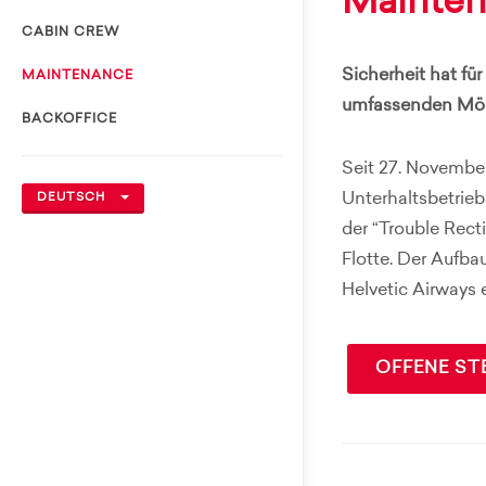
Mainte
CABIN CREW
Sicherheit hat fü
MAINTENANCE
umfassenden Mögl
BACKOFFICE
Seit 27. November
Unterhaltsbetrie
DEUTSCH
der “Trouble Recti
Flotte. Der Aufba
Helvetic Airways
OFFENE ST