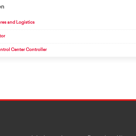
en
res and Logistics
tor
trol Center Controller