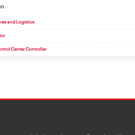
en
res and Logistics
tor
trol Center Controller