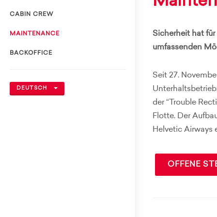
Mainte
CABIN CREW
Sicherheit hat fü
MAINTENANCE
umfassenden Mögl
BACKOFFICE
Seit 27. November
Unterhaltsbetrie
DEUTSCH
der “Trouble Recti
Flotte. Der Aufba
Helvetic Airways
OFFENE ST