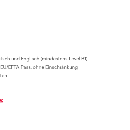
sch und Englisch (mindestens Level B1)
er EU/EFTA Pass, ohne Einschränkung
iten
r.