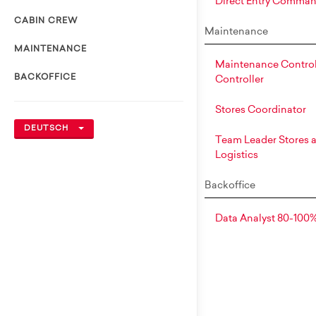
Direct Entry Comma
CABIN CREW
Maintenance
MAINTENANCE
Maintenance Control
BACKOFFICE
Controller
Stores Coordinator
DEUTSCH
Team Leader Stores 
Logistics
Backoffice
Data Analyst 80-100