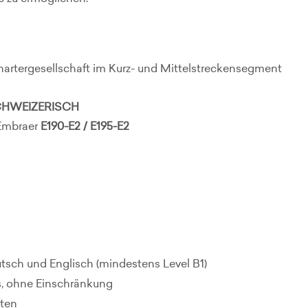
hartergesellschaft im Kurz- und Mittelstreckensegment
SCHWEIZERISCH
Embraer
E190-E2 / E195-E2
sch und Englisch (mindestens Level B1)
s, ohne Einschränkung
iten