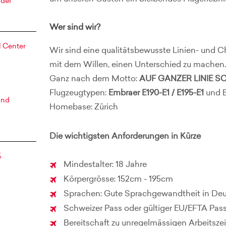
nder
Wer sind wir?
 Center
Wir sind eine qualitätsbewusste Linien- und C
mit dem Willen, einen Unterschied zu machen.
Ganz nach dem Motto:
AUF GANZER LINIE 
Flugzeugtypen:
Embraer E190-E1 / E195-E1
und 
and
Homebase: Zürich
Die wichtigsten Anforderungen in Kürze
%
Mindestalter: 18 Jahre
Körpergrösse: 152cm - 195cm
Sprachen: Gute Sprachgewandtheit in Deut
Schweizer Pass oder gültiger EU/EFTA Pas
Bereitschaft zu unregelmässigen Arbeitsze