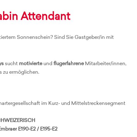
abin Attendant
tiertem Sonnenschein? Sind Sie Gastgeber/in mit
ys
sucht
motivierte
und
flugerfahrene
Mitarbeiter/innen,
s zu ermöglichen.
hartergesellschaft im Kurz- und Mittelstreckensegment
SCHWEIZERISCH
Embraer E190-E2 / E195-E2