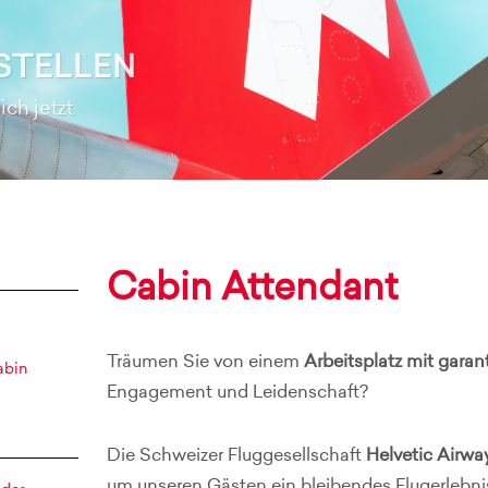
STELLEN
ch jetzt
Cabin Attendant
Träumen Sie von einem
Arbeitsplatz mit gara
abin
Engagement und Leidenschaft?
Die Schweizer Fluggesellschaft
Helvetic Airwa
um unseren Gästen ein bleibendes Flugerlebni