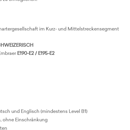
hartergesellschaft im Kurz- und Mittelstreckensegment
SCHWEIZERISCH
Embraer
E190-E2 / E195-E2
sch und Englisch (mindestens Level B1)
s, ohne Einschränkung
iten