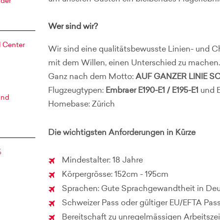
nder
Wer sind wir?
 Center
Wir sind eine qualitätsbewusste Linien- und C
mit dem Willen, einen Unterschied zu machen.
Ganz nach dem Motto:
AUF GANZER LINIE 
Flugzeugtypen:
Embraer E190-E1 / E195-E1
und 
and
Homebase: Zürich
Die wichtigsten Anforderungen in Kürze
%
Mindestalter: 18 Jahre
Körpergrösse: 152cm - 195cm
Sprachen: Gute Sprachgewandtheit in Deut
Schweizer Pass oder gültiger EU/EFTA Pas
Bereitschaft zu unregelmässigen Arbeitsze