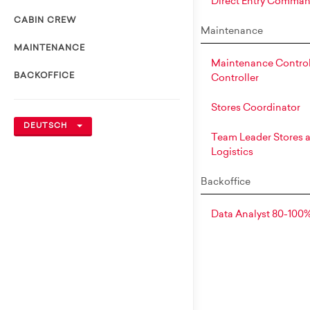
Direct Entry Comma
CABIN CREW
Maintenance
MAINTENANCE
Maintenance Control
BACKOFFICE
Controller
Stores Coordinator
DEUTSCH
Team Leader Stores 
Logistics
Backoffice
Data Analyst 80-100