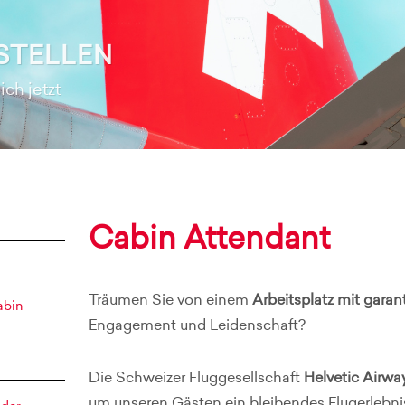
STELLEN
ch jetzt
Cabin Attendant
Träumen Sie von einem
Arbeitsplatz mit gara
abin
Engagement und Leidenschaft?
Die Schweizer Fluggesellschaft
Helvetic Airwa
um unseren Gästen ein bleibendes Flugerlebni