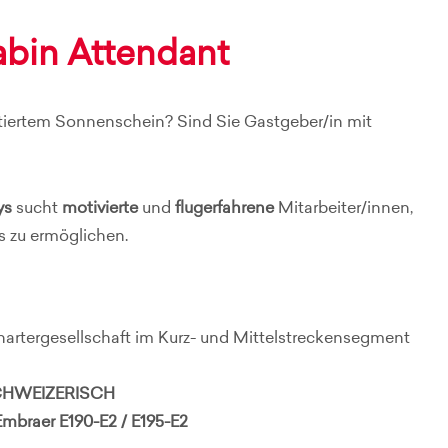
abin Attendant
tiertem Sonnenschein? Sind Sie Gastgeber/in mit
ys
sucht
motivierte
und
flugerfahrene
Mitarbeiter/innen,
s zu ermöglichen.
hartergesellschaft im Kurz- und Mittelstreckensegment
SCHWEIZERISCH
Embraer E190-E2 / E195-E2