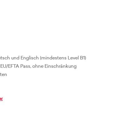
sch und Englisch (mindestens Level B1)
er EU/EFTA Pass, ohne Einschränkung
iten
r.