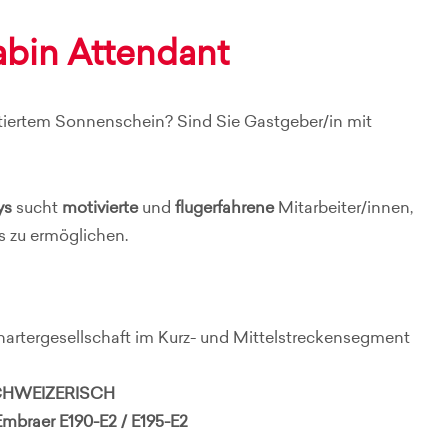
abin Attendant
tiertem Sonnenschein? Sind Sie Gastgeber/in mit
ys
sucht
motivierte
und
flugerfahrene
Mitarbeiter/innen,
s zu ermöglichen.
hartergesellschaft im Kurz- und Mittelstreckensegment
SCHWEIZERISCH
Embraer E190-E2 / E195-E2