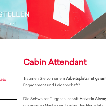
STELLEN
ch jetzt
Cabin Attendant
Träumen Sie von einem
Arbeitsplatz mit gara
abin
Engagement und Leidenschaft?
Die Schweizer Fluggesellschaft
Helvetic Airwa
um unseren Gästen ein bleibendes Flugerlebni