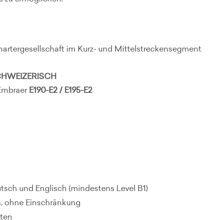
hartergesellschaft im Kurz- und Mittelstreckensegment
SCHWEIZERISCH
Embraer
E190-E2 / E195-E2
sch und Englisch (mindestens Level B1)
s, ohne Einschränkung
iten