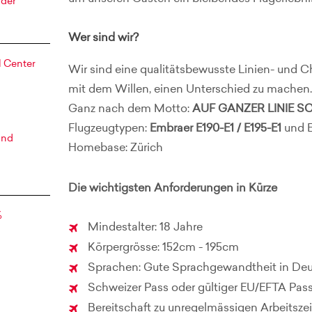
nder
Wer sind wir?
 Center
Wir sind eine qualitätsbewusste Linien- und C
mit dem Willen, einen Unterschied zu machen.
Ganz nach dem Motto:
AUF GANZER LINIE 
Flugzeugtypen:
Embraer E190-E1 / E195-E1
und 
and
Homebase: Zürich
Die wichtigsten Anforderungen in Kürze
%
Mindestalter: 18 Jahre
Körpergrösse: 152cm - 195cm
Sprachen: Gute Sprachgewandtheit in Deut
Schweizer Pass oder gültiger EU/EFTA Pas
Bereitschaft zu unregelmässigen Arbeitsze