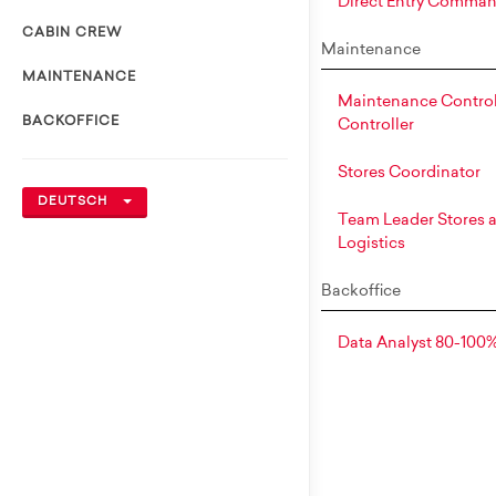
Direct Entry Comma
CABIN CREW
Maintenance
MAINTENANCE
Maintenance Control
BACKOFFICE
Controller
Stores Coordinator
DEUTSCH
Team Leader Stores 
Logistics
Backoffice
Data Analyst 80-100